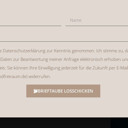
professionell retuschiert in
zum digitalen Download. Weitere
ooting zubuchbar.
n Shooting Guide, damit du dich
 kannst. Außerdem kannst du, wenn
Gruppe alles fragen, was dir
ie Datenschutzerklärung zur Kenntnis genommen. Ich stimme zu, 
ndlich stehe ich dir auch so
Daten zur Beantwortung meiner Anfrage elektronisch erhoben un
s: Sie können Ihre Einwilligung jederzeit für die Zukunft per E-Mail
phäre.
dfreiraum.de) widerrufen.
BRIEFTAUBE LOSSCHICKEN