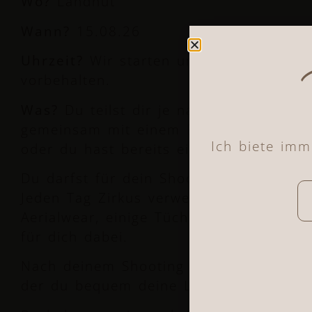
Wo?
Landhut
Wann?
15.08.26
Uhrzeit?
Wir starten um 11 00 Uhr bis
vorbehalten.
Was?
Du teilst dir je nach Paket eine 
gemeinsam mit einem Partner*in, diese*
Ich biete im
oder du hast bereits eine*n Wunschpart
Du darfst für dein Shooting exklusive P
Jeden Tag Zirkus verwenden. Außerdem
Aerialwear, einige Tücher, glamouröse 
für dich dabei.
Nach deinem Shooting erhältst du Zugan
der du bequem deine Lieblingsbilder a