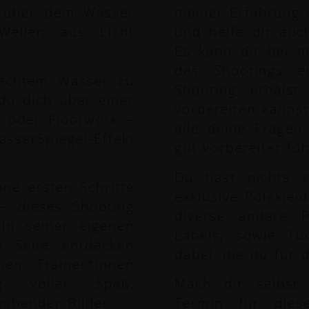
s über dem Wasser
meiner Erfahrung a
ellen aus Licht
und helfe dir au
Es kann dir bei 
des Shootings e
echtem Wasser zu
Shooting erhäls
 du dich über einer
vorbereiten kanns
 oder Floorwork –
alle deine Fragen
serSpiegel-Effekt
gut vorbereitet füh
Du hast nichts 
ine ersten Schritte
exklusive Poleklei
– dieses Shooting
diverse andere 
 in seiner eigenen
Labels, sowie Tü
e Seite entdecken
dabei, die du für 
en Trainer*innen
g voller Spaß,
Mach dir selbst
aubender Bilder.
Termin für diese