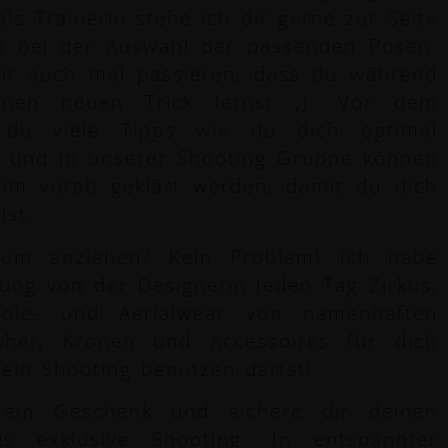
ls Trainerin stehe ich dir gerne zur Seite
ch bei der Auswahl der passenden Posen.
mir auch mal passieren, dass du während
inen neuen Trick lernst ;). Vor dem
t du viele Tipps wie du dich optimal
t und in unserer Shooting Gruppe können
 im vorab geklärt werden, damit du dich
lst.
zum anziehen? Kein Problem! Ich habe
dung von der Designerin Jeden Tag Zirkus,
Pole- und Aerialwear von namenhaften
cher, Kronen und Accessoires für dich
dein Shooting benutzen darfst!
 ein Geschenk und sichere dir deinen
s exklusive Shooting. In entspannter