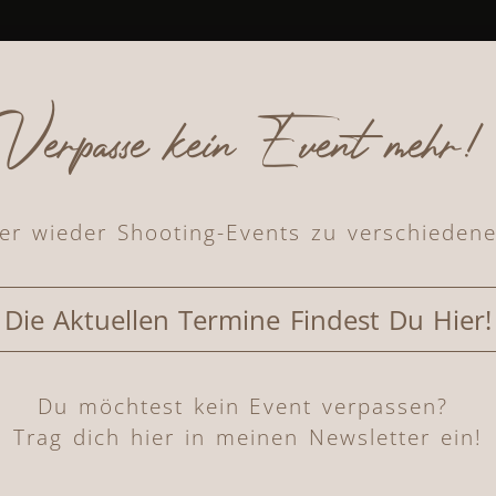
 ca. 18 00 Uhr. Änderungen
Verpasse kein Event mehr!
oder zwei Stunden Shootingzeit
r wird dir entweder zugeteilt
mer wieder Shooting-Events zu verschieden
ner*in.
olekleidung aus der Kollektion von
 habe ich noch andere Pole- und
Die Aktuellen Termine Findest Du Hier!
Kronen, Accessoires und Harnesse
Du möchtest kein Event verpassen?
g zu deiner Online Galerie, in
Trag dich hier in meinen Newsletter ein!
uswählen kannst.