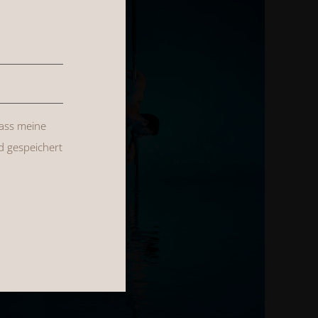
dass meine
d gespeichert