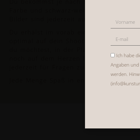
Du bekommst je nach Paket deine Bilder 
Farbe und schwarz-weiß hochauflösend 
Bilder sind jederzeit auch nach dem Sh
Du erhälst im vorab einen ausführliche
optimal auf dein Shooting vorbereiten
du möchtest, in der Planungs-WhatsApp 
Ich habe d
noch auf dem Herzen liegt. Selbstverstä
Angaben und 
jederzeit für Fragen zur Verfügung.
werden. Hinwei
Jede Menge Spaß in entspannter Atmos
(info@kunstun