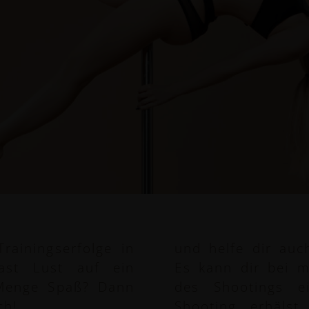
rainingserfolge in
und helfe dir au
hast Lust auf ein
Es kann dir bei 
 Menge Spaß? Dann
des Shootings e
ch!
Shooting erhäls