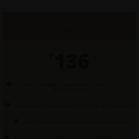
Small
136
€
1 Stunde Shootingzeit gemeinsam mit einem Partner*in
(ca. 30 Min p.P.)
1 professionell bearbeitetes Bild in Farbe & schwarz-weiß
dein Foto hochauflösend zum digitalen Download
freie Nutzung von einer Auswahl der Kollektion von Jeden