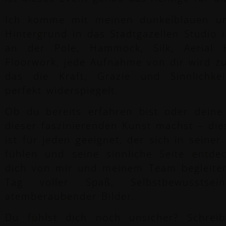
Ich komme mit meinen dunkelblauen u
Hintergrund in das Stadtgazellen Studio 
an der Pole, Hammock, Silk, Aerial 
Floorwork, jede Aufnahme von dir wird z
das die Kraft, Grazie und Sinnlichkei
perfekt widerspiegelt.
Ob du bereits erfahren bist oder deine 
dieser faszinierenden Kunst machst – die
ist für jeden geeignet, der sich in seine
fühlen und seine sinnliche Seite entde
dich von mir und meinem Team begleiten
Tag voller Spaß, Selbstbewusstsei
atemberaubender Bilder.
Du fühlst dich noch unsicher? Schrei