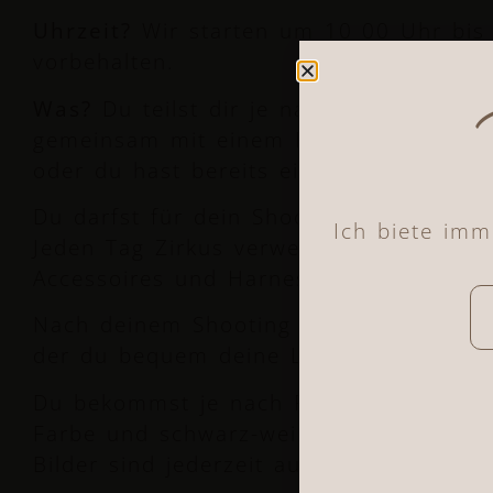
Uhrzeit?
Wir starten um 10 00 Uhr bis
vorbehalten.
Was?
Du teilst dir je nach Paket eine 
gemeinsam mit einem Partner*in. Diese*
oder du hast bereits eine*n Wunschpart
Du darfst für dein Shooting exklusive P
Ich biete im
Jeden Tag Zirkus verwenden. Außerdem 
Accessoires und Harnesse für dich dabe
Nach deinem Shooting erhältst du Zugan
der du bequem deine Lieblingsbilder a
Du bekommst je nach Paket deine Bilder 
Farbe und schwarz-weiß hochauflösend 
Bilder sind jederzeit auch nach dem Sh