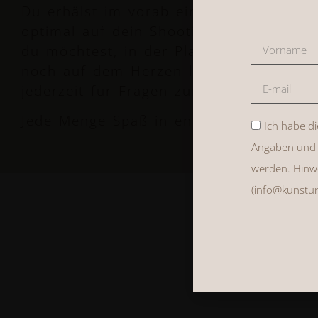
Du erhälst im vorab einen ausführliche
optimal auf dein Shooting vorbereiten
du möchtest, in der Planungs-WhatsApp 
noch auf dem Herzen liegt. Selbstverstä
jederzeit für Fragen zur Verfügung.
Jede Menge Spaß in entspannter Atmos
Ich habe d
Angaben und 
werden. Hinwei
(info@kunstun