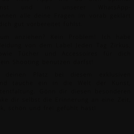
annst und in unserer WhatsApp-
nnen alle deine Fragen im vorab geklärt
ich gut vorbereitet fühlst.
zum anziehen? Kein Problem! Ich habe
leidung von dem Label Jeden Tag Zirkus,
owie Tücher und Accessoires für dich
dein Shooting benutzen darfst!
t deinen Platz bei diesem exklusiven
nd tauche ein in die Welt der Kunst,
tentfaltung. Gönn dir diesen besonderen
e dir selbst die Erinnerung an eine Zeit,
rk, schön und frei gefühlt hast!