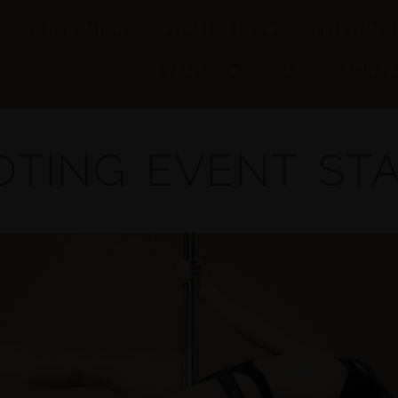
ÜBER MICH
PORTFOLIO
LEISTUNG
EVENTS
FAQ
KONTA
OTING EVENT ST