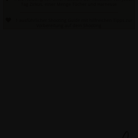
Tag Zirkus, einer Menge Tücher und Harnesse
1 ausführlicher Shooting Guide mit hilfreichen Tipps zur
Vorbereitung auf dein Shooting