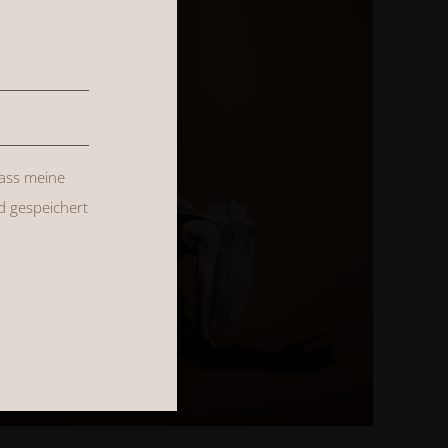
dass meine
d gespeichert