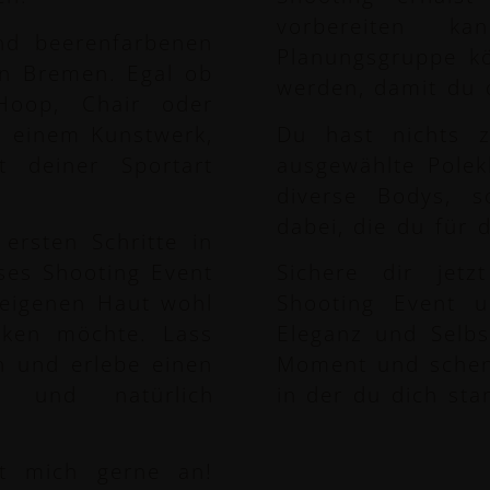
vorbereiten k
nd beerenfarbenen
Planungsgruppe kö
in Bremen. Egal ob
werden, damit du d
Hoop, Chair oder
u einem Kunstwerk,
Du hast nichts 
t deiner Sportart
ausgewählte Polek
diverse Bodys, s
dabei, die du für 
ersten Schritte in
ses Shooting Event
Sichere dir jetz
r eigenen Haut wohl
Shooting Event u
cken möchte. Lass
Eleganz und Selbs
 und erlebe einen
Moment und schenk
n und natürlich
in der du dich sta
bt mich gerne an!