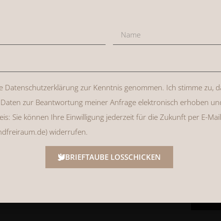
n Shooting Guide, damit du dich
 kannst. Außerdem kannst du, wenn
Gruppe alles fragen, was dir
ndlich stehe ich dir auch so
phäre.
ie Datenschutzerklärung zur Kenntnis genommen. Ich stimme zu, 
Daten zur Beantwortung meiner Anfrage elektronisch erhoben un
s: Sie können Ihre Einwilligung jederzeit für die Zukunft per E-Mail
dfreiraum.de) widerrufen.
BRIEFTAUBE LOSSCHICKEN