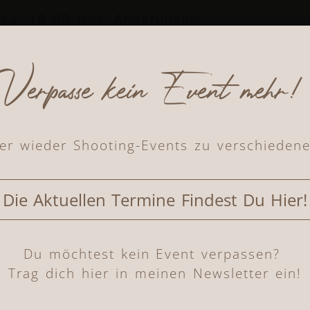
 ca. 16 00 Uhr. Änderungen
Verpasse kein Event mehr!
oder zwei Stunden Shootingzeit
r wird dir entweder zugeteilt
ner*in.
olekleidung aus der Kollektion von
mer wieder Shooting-Events zu verschieden
habe ich noch einige Tücher,
i.
Die Aktuellen Termine Findest Du Hier!
g zu deiner Online Galerie, in
uswählen kannst.
professionell retuschiert in
Du möchtest kein Event verpassen?
zum digitalen Download. Weitere
Trag dich hier in meinen Newsletter ein!
ooting zubuchbar.